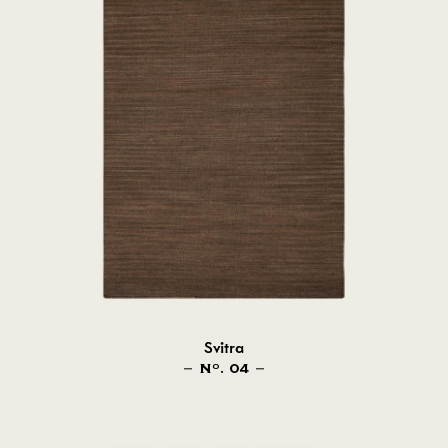
Svitra
N
. 04
O