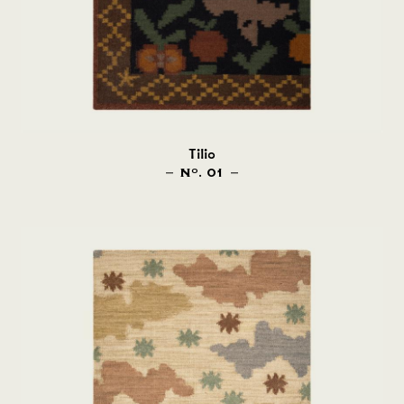
Tilio
N
. 01
O