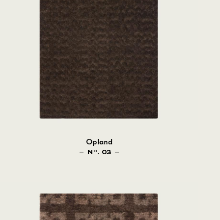
Opland
N
. 03
O