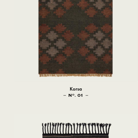
Korsa
N
. 01
O