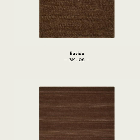
Ruvida
N
. 08
O