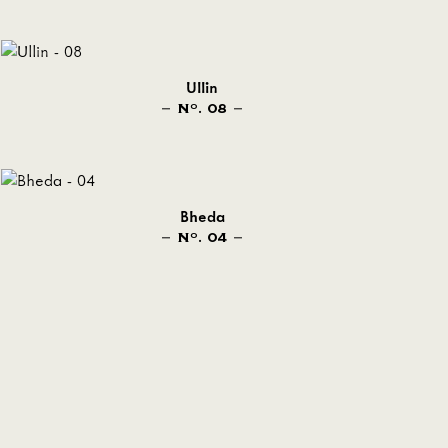
Ullin
N
. 08
O
Bheda
N
. 04
O