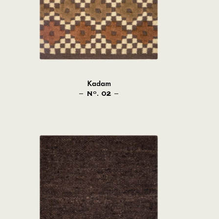
Kadam
N
. 02
O