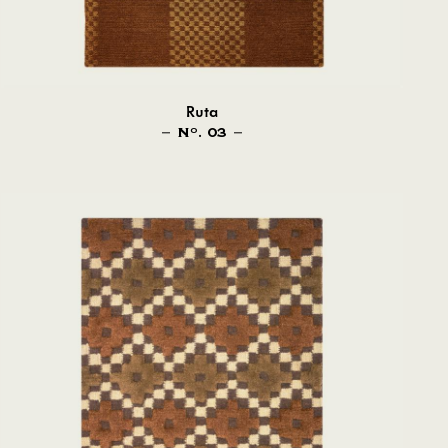
Ruta
N
. 03
O