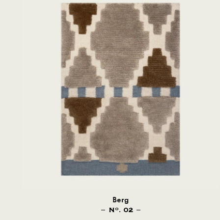
Berg
N
. 02
O