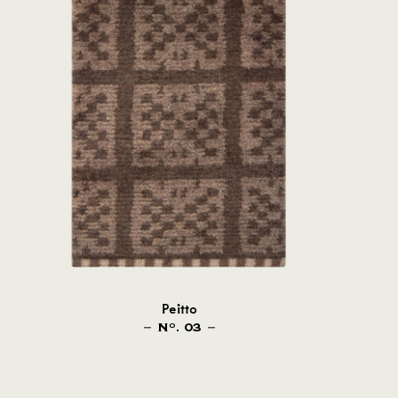
Peitto
N
. 03
O