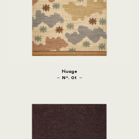
Nuage
N
. 01
O