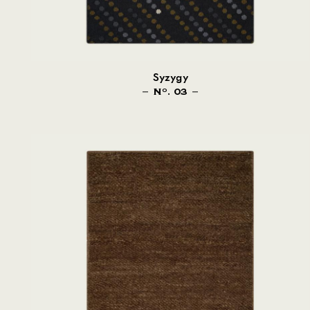
Syzygy
N
. 03
O