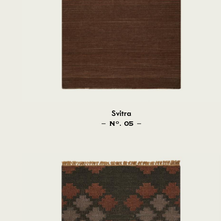
Svitra
N
. 05
O