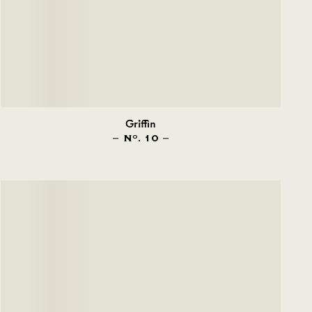
Griffin
N
. 10
O