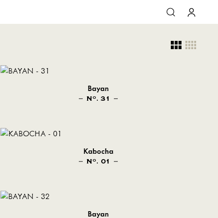
Bayan
N
. 31
O
Kabocha
N
. 01
O
Bayan