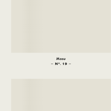
Mosu
N
. 19
O