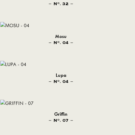
N
. 32
O
Mosu
N
. 04
O
Lupa
N
. 04
O
Griffin
N
. 07
O