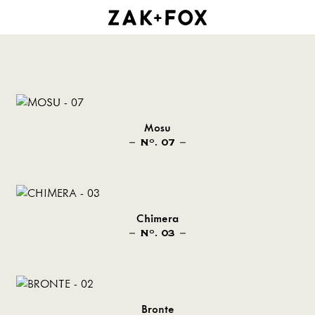
Mosu
N
. 07
O
Chimera
N
. 03
O
Bronte