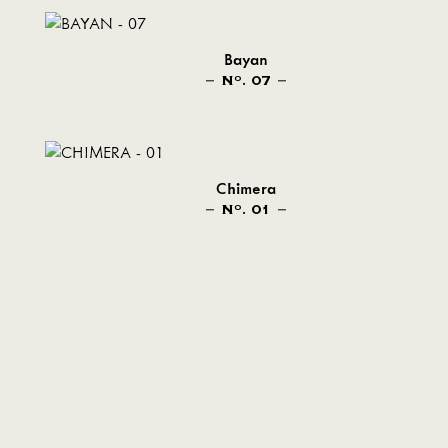
Bayan
N
. 07
O
Chimera
N
. 01
O