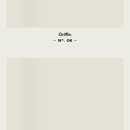
Griffin
N
. 06
O