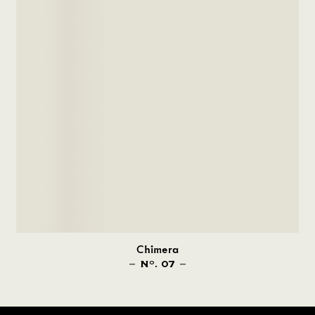
Chimera
N
. 07
O