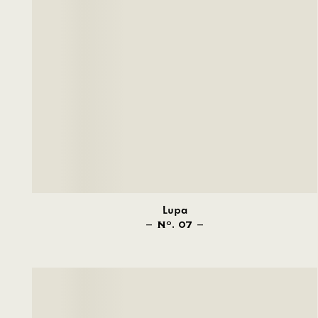
Lupa
N
. 07
O