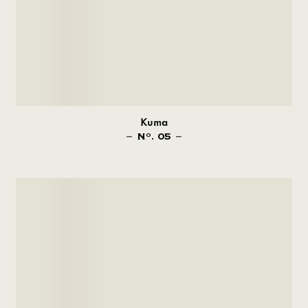
Kuma
N
. 05
O