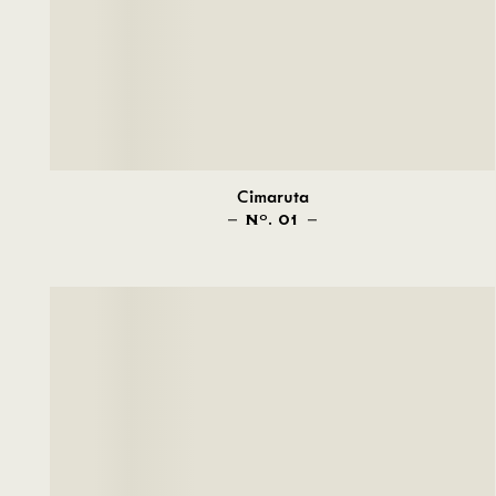
Cimaruta
N
. 01
O