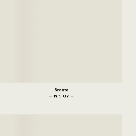
Bronte
N
. 07
O