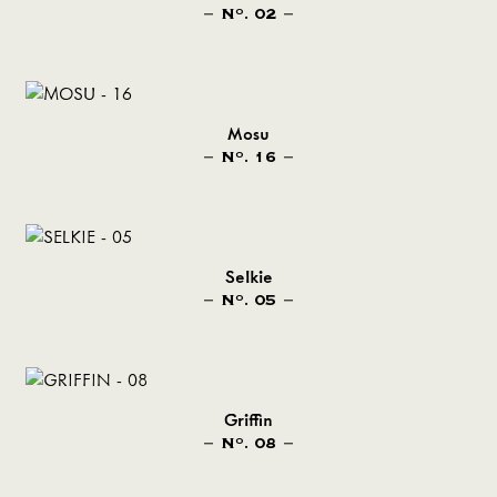
N
. 02
O
Mosu
N
. 16
O
Selkie
N
. 05
O
Griffin
N
. 08
O