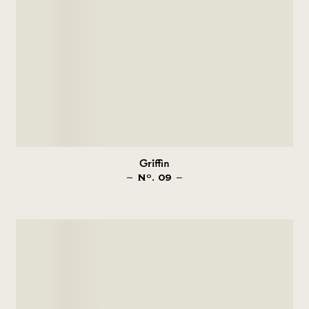
Griffin
N
. 09
O