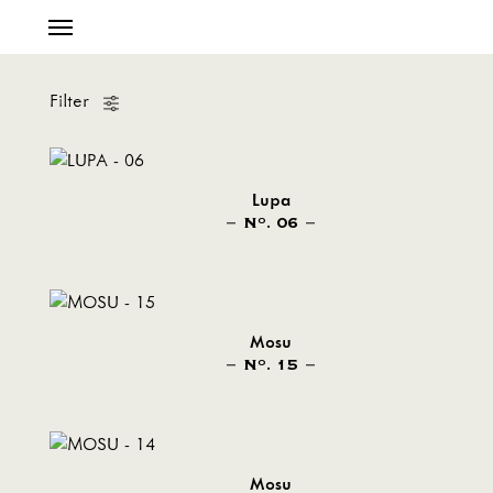
Filter
Lupa
N
. 06
O
Mosu
N
. 15
O
Mosu