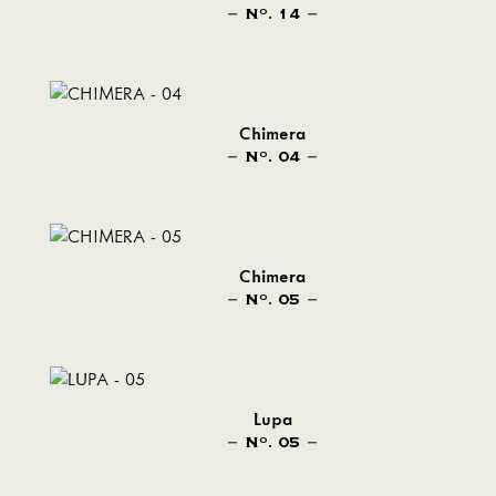
N
. 14
O
Chimera
N
. 04
O
Chimera
N
. 05
O
Lupa
N
. 05
O