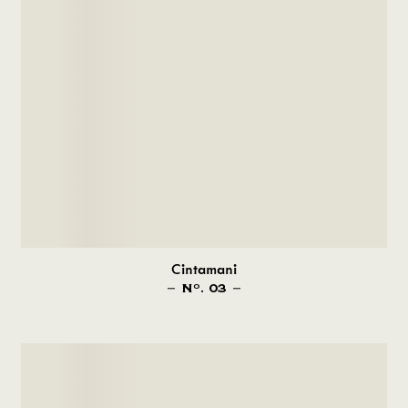
Cintamani
N
. 03
O