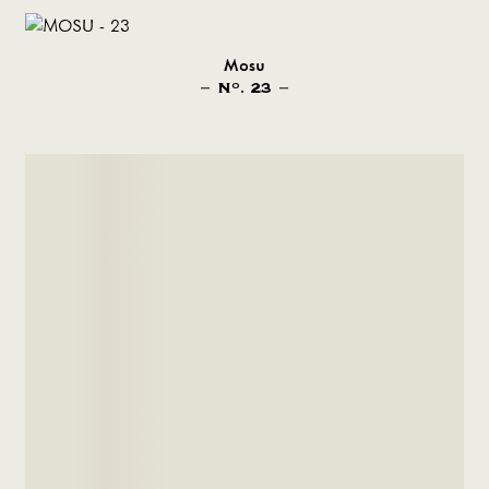
Mosu
N
. 23
O