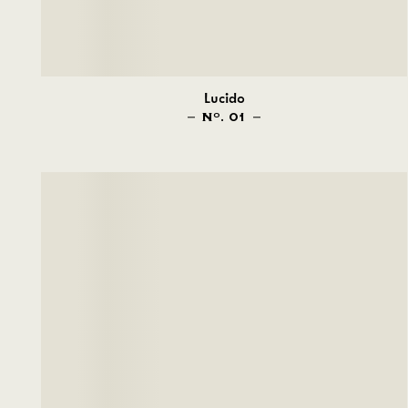
Lucido
N
. 01
O