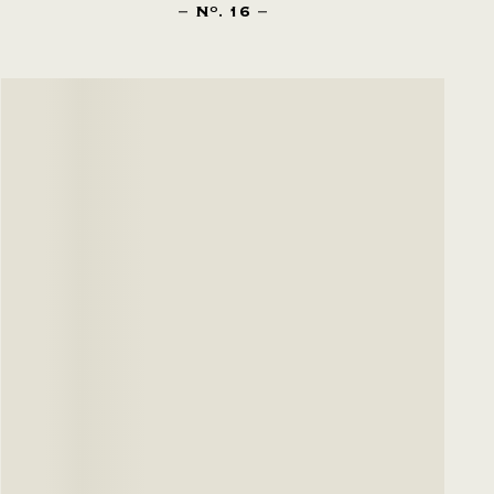
N
. 16
O