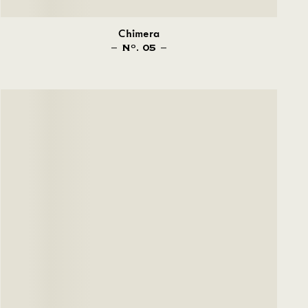
Chimera
N
. 05
O