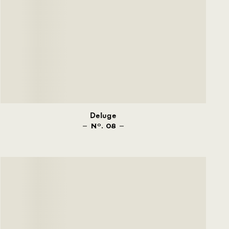
Deluge
N
. 08
O