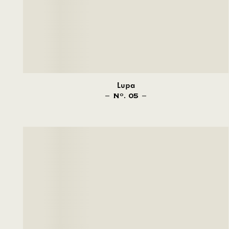
Lupa
N
. 05
O