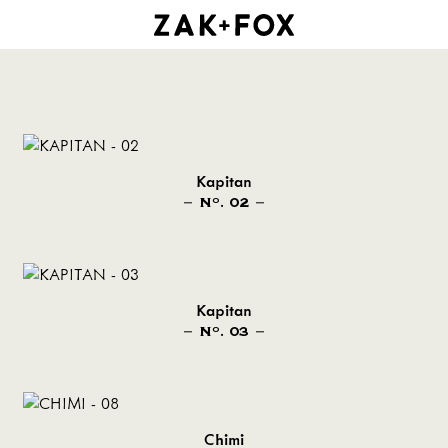
Kapitan
N
. 02
O
Kapitan
N
. 03
O
Chimi