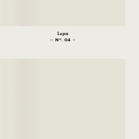
Lupa
N
. 04
O