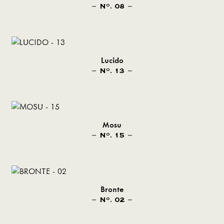
N
. 08
O
Lucido
N
. 13
O
Mosu
N
. 15
O
Bronte
N
. 02
O