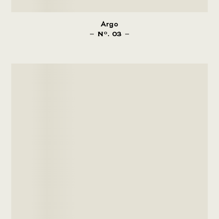
Argo
N
. 03
O