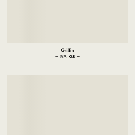
Griffin
N
. 08
O