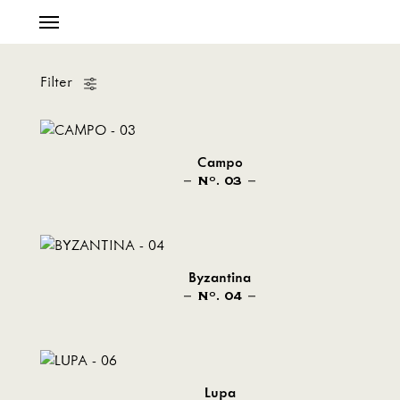
Filter
Campo
N
. 03
O
Byzantina
N
. 04
O
Lupa