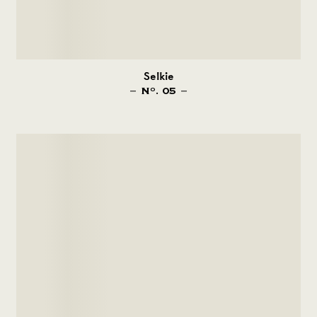
Selkie
N
. 05
O