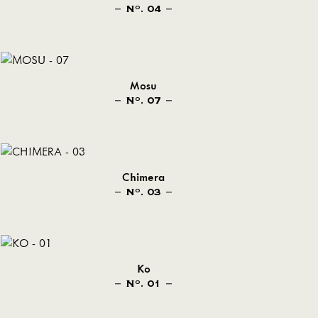
N
. 04
O
Mosu
N
. 07
O
Chimera
N
. 03
O
Ko
N
. 01
O