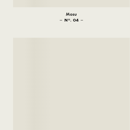
Mosu
N
. 04
O