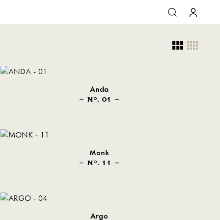
Anda
N
. 01
O
Monk
N
. 11
O
Argo