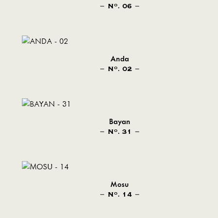
N
. 06
O
Anda
N
. 02
O
Bayan
N
. 31
O
Mosu
N
. 14
O