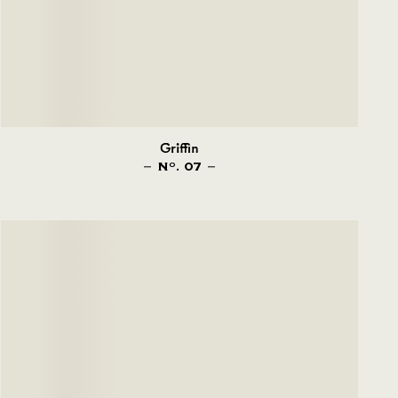
Griffin
N
. 07
O